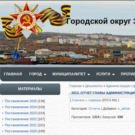
Городской округ 
ГЛАВНАЯ
ГОРОД
МУНИЦИПАЛИТЕТ
УСЛУГИ
ПРОТИ
Главная
»
Документы
»
Администрация го
МАТЕРИАЛЫ
2013. ОТЧЕТ ГЛАВЫ АДМИНИСТРАЦИИ 
[
Скачать с сервера
(870.5 Kb) ]
Постановления 2025
[138]
Постановления 2024
[169]
Категория
:
Отчеты
|
Добавил
:
v_admin
Постановления 2023
[154]
Просмотров
:
1314
|
Загрузок
:
596
Постановления 2022
[167]
Постановления 2021
[181]
Постановления 2020
[189]