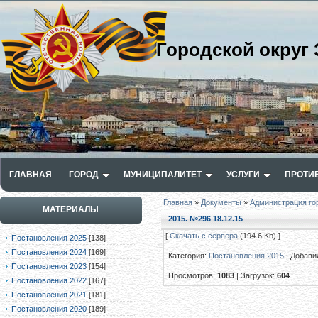
Городской округ 
ГЛАВНАЯ
ГОРОД
МУНИЦИПАЛИТЕТ
УСЛУГИ
ПРОТИ
Главная
»
Документы
»
Администрация го
МАТЕРИАЛЫ
2015. №296 18.12.15
[
Скачать с сервера
(194.6 Kb) ]
Постановления 2025
[138]
Постановления 2024
[169]
Категория
:
Постановления 2015
|
Добави
Постановления 2023
[154]
Просмотров
:
1083
|
Загрузок
:
604
Постановления 2022
[167]
Постановления 2021
[181]
Постановления 2020
[189]