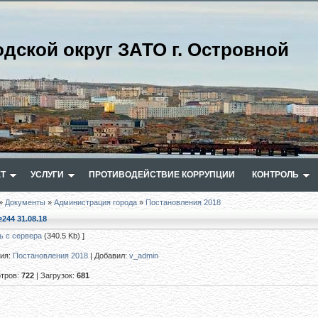
одской округ ЗАТО г. Островной
Т
УСЛУГИ
ПРОТИВОДЕЙСТВИЕ КОРРУПЦИИ
КОНТРОЛЬ
»
Документы
»
Администрация города
»
Постановления 2018
244 31.08.18
ь с сервера
(340.5 Kb) ]
рия
:
Постановления 2018
|
Добавил
:
v_admin
тров
:
722
|
Загрузок
:
681