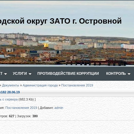
одской округ ЗАТО г. Островной
Т
УСЛУГИ
ПРОТИВОДЕЙСТВИЕ КОРРУПЦИИ
КОНТРОЛЬ
»
Документы
»
Администрация города
»
Постановления 2019
182 28.06.19
ь с сервера
(682.3 Kb) ]
рия
:
Постановления 2019
|
Добавил
:
admin
тров
:
627
|
Загрузок
:
380