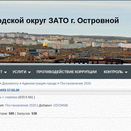
одской округ ЗАТО г. Островной
Т
УСЛУГИ
ПРОТИВОДЕЙСТВИЕ КОРРУПЦИИ
КОНТРОЛЬ
»
Документы
»
Администрация города
»
Постановления 2020
033 17.02.20
ь с сервера
(633.5 Kb) ]
рия
:
Постановления 2020
|
Добавил
:
ODOMSiK
тров
:
589
|
Загрузок
:
538