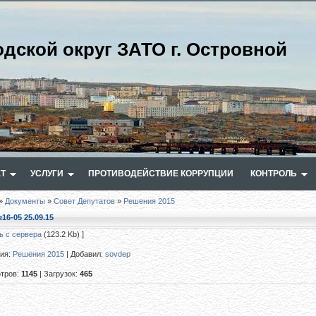
одской округ ЗАТО г. Островной
Т
УСЛУГИ
ПРОТИВОДЕЙСТВИЕ КОРРУПЦИИ
КОНТРОЛЬ
»
Документы
»
Совет Депутатов
»
Решения 2015
16-05 25.09.15
ь с сервера
(123.2 Kb) ]
рия
:
Решения 2015
|
Добавил
:
sovdep
тров
:
1145
|
Загрузок
:
465