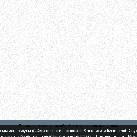
Политика в отношении обработки персональных данных
мы используем файлы cookie и сервисы веб-аналитики liveinternet, Спу
ласие на обработку данных сервисами liveinternet, Спутник, Яндекс Ме