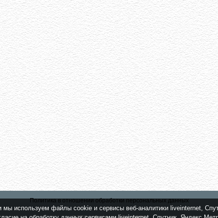
Политика в отношении обработки персональных данных
мы используем файлы cookie и сервисы веб-аналитики liveinternet, Спу
ласие на обработку данных сервисами liveinternet, Спутник, Яндекс Ме