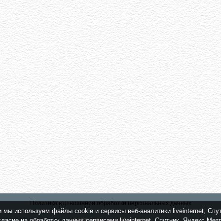
Политика в отношении обработки персональных данных
мы используем файлы cookie и сервисы веб-аналитики liveinternet, Спу
ласие на обработку данных сервисами liveinternet, Спутник, Яндекс Ме