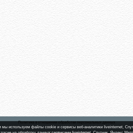
Политика в отношении обработки персональных данных
мы используем файлы cookie и сервисы веб-аналитики liveinternet, Спу
ласие на обработку данных сервисами liveinternet, Спутник, Яндекс Ме