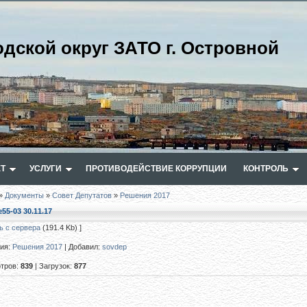
одской округ ЗАТО г. Островной
Т
УСЛУГИ
ПРОТИВОДЕЙСТВИЕ КОРРУПЦИИ
КОНТРОЛЬ
»
Документы
»
Совет Депутатов
»
Решения 2017
55-03 30.11.17
ь с сервера
(191.4 Kb) ]
рия
:
Решения 2017
|
Добавил
:
sovdep
тров
:
839
|
Загрузок
:
877