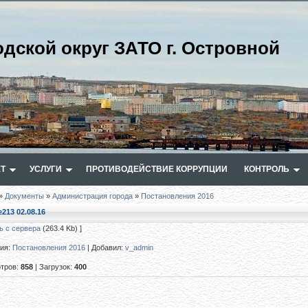
одской округ ЗАТО г. Островной
Т
УСЛУГИ
ПРОТИВОДЕЙСТВИЕ КОРРУПЦИИ
КОНТРОЛЬ
»
Документы
»
Администрация города
»
Постановления 2016
213 02.08.16
ь с сервера
(263.4 Kb) ]
рия
:
Постановления 2016
|
Добавил
:
v_admin
тров
:
858
|
Загрузок
:
400