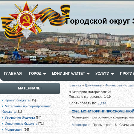
Городской округ 
ГЛАВНАЯ
ГОРОД
МУНИЦИПАЛИТЕТ
УСЛУГИ
ПРОТИ
Главная
»
Документы
»
Финансовый отдел
МАТЕРИАЛЫ
В категории материалов
:
26
Показано материалов
:
1-10
Проект бюджета
[15]
Сортировать по
:
Дате
Материалы по формированию
2026. МОНИТОРИНГ ПРОСРОЧЕННОЙ
бюджета
[31]
Мониторинг просроченной кредиторской 
Уточнение бюджета
[54]
Исполнение бюджета
[71]
Мониторинг
. Просмотров: 16 . Скачиван
Мониторинг
[26]