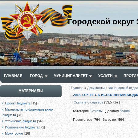
Городской округ 
ГЛАВНАЯ
ГОРОД
МУНИЦИПАЛИТЕТ
УСЛУГИ
ПРОТИ
Главная
»
Документы
»
Финансовый отдел
МАТЕРИАЛЫ
2018. ОТЧЕТ ОБ ИСПОЛНЕНИИ БЮДЖЕТ
[
Скачать с сервера
(33.5 Kb) ]
Проект бюджета
[15]
Материалы по формированию
Категория
:
Отчеты
|
Добавил
:
foadm
бюджета
[31]
Просмотров
:
764
|
Загрузок
:
504
Уточнение бюджета
[54]
Исполнение бюджета
[71]
Мониторинг
[26]