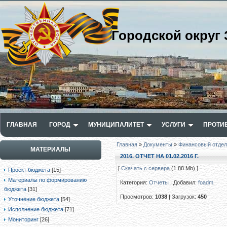
Городской округ 
ГЛАВНАЯ
ГОРОД
МУНИЦИПАЛИТЕТ
УСЛУГИ
ПРОТИ
Главная
»
Документы
»
Финансовый отдел
МАТЕРИАЛЫ
2016. ОТЧЕТ НА 01.02.2016 Г.
[
Скачать с сервера
(1.88 Mb) ]
Проект бюджета
[15]
Материалы по формированию
Категория
:
Отчеты
|
Добавил
:
foadm
бюджета
[31]
Просмотров
:
1038
|
Загрузок
:
450
Уточнение бюджета
[54]
Исполнение бюджета
[71]
Мониторинг
[26]