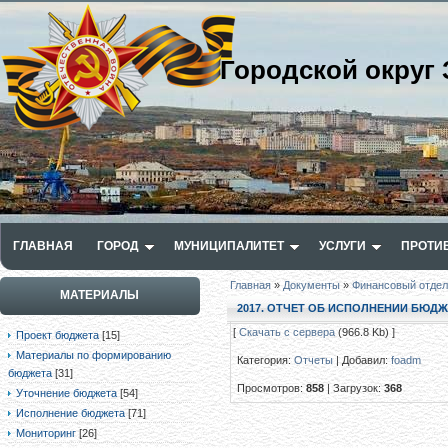
Городской округ 
ГЛАВНАЯ
ГОРОД
МУНИЦИПАЛИТЕТ
УСЛУГИ
ПРОТИ
Главная
»
Документы
»
Финансовый отдел
МАТЕРИАЛЫ
2017. ОТЧЕТ ОБ ИСПОЛНЕНИИ БЮДЖЕТ
[
Скачать с сервера
(966.8 Kb) ]
Проект бюджета
[15]
Материалы по формированию
Категория
:
Отчеты
|
Добавил
:
foadm
бюджета
[31]
Просмотров
:
858
|
Загрузок
:
368
Уточнение бюджета
[54]
Исполнение бюджета
[71]
Мониторинг
[26]