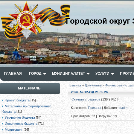
Городской округ 
ГЛАВНАЯ
ГОРОД
МУНИЦИПАЛИТЕТ
УСЛУГИ
ПРОТИ
Главная
»
Документы
»
Финансовый отдел
МАТЕРИАЛЫ
2026. № 12-ОД 21.05.26
[
Скачать с сервера
(136.9 Kb) ]
Проект бюджета
[15]
Материалы по формированию
Категория
:
Приказы
|
Добавил
:
foadm
бюджета
[31]
Просмотров
:
32
|
Загрузок
:
19
Уточнение бюджета
[54]
Исполнение бюджета
[71]
Мониторинг
[26]