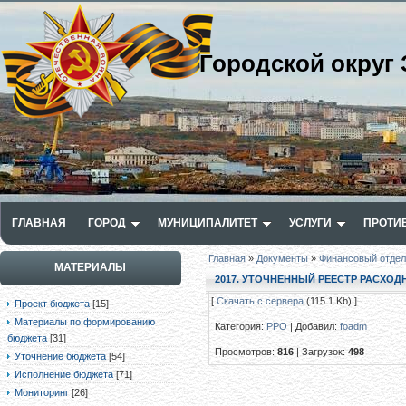
Городской округ 
ГЛАВНАЯ
ГОРОД
МУНИЦИПАЛИТЕТ
УСЛУГИ
ПРОТИ
Главная
»
Документы
»
Финансовый отдел
МАТЕРИАЛЫ
2017. УТОЧНЕННЫЙ РЕЕСТР РАСХОД
[
Скачать с сервера
(115.1 Kb) ]
Проект бюджета
[15]
Материалы по формированию
Категория
:
РРО
|
Добавил
:
foadm
бюджета
[31]
Просмотров
:
816
|
Загрузок
:
498
Уточнение бюджета
[54]
Исполнение бюджета
[71]
Мониторинг
[26]