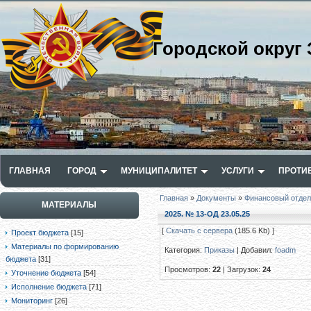
Городской округ 
ГЛАВНАЯ
ГОРОД
МУНИЦИПАЛИТЕТ
УСЛУГИ
ПРОТИ
Главная
»
Документы
»
Финансовый отдел
МАТЕРИАЛЫ
2025. № 13-ОД 23.05.25
[
Скачать с сервера
(185.6 Kb) ]
Проект бюджета
[15]
Материалы по формированию
Категория
:
Приказы
|
Добавил
:
foadm
бюджета
[31]
Просмотров
:
22
|
Загрузок
:
24
Уточнение бюджета
[54]
Исполнение бюджета
[71]
Мониторинг
[26]