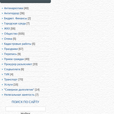
Антинаркотики
[40]
Антитеррор
[36]
Бюджет. Финансы
[2]
Городская среда
[7]
ЖКХ
[56]
Общество
[935]
Опека
[5]
Кадастровые работы
[5]
Праздники
[67]
Перепись
[9]
Прием граждан
[49]
Прокурор разьясняет
[33]
Соцвыплата
[6]
ТИК
[4]
Транспорт
[70]
Услуги
[16]
"Северное долголетие"
[14]
Нелегальная занятость
[7]
ПОИСК ПО САЙТУ