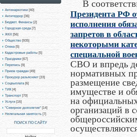
В соответстви
Антинаркотики
[40]
Президента РФ от
Антитеррор
[36]
исполнения обяз
Бюджет. Финансы
[2]
Городская среда
[7]
запретов в обла
ЖКХ
[56]
Общество
[935]
некоторыми кате
Опека
[5]
специальной вое
Кадастровые работы
[5]
Праздники
[67]
СВО и впредь д
Перепись
[9]
нормативных пр
Прием граждан
[49]
Прокурор разьясняет
[33]
размещение свед
Соцвыплата
[6]
имуществе и об
ТИК
[4]
Транспорт
[70]
на официальных
Услуги
[16]
организаций в с
"Северное долголетие"
[14]
Нелегальная занятость
[7]
общероссийски
ПОИСК ПО САЙТУ
осуществляются