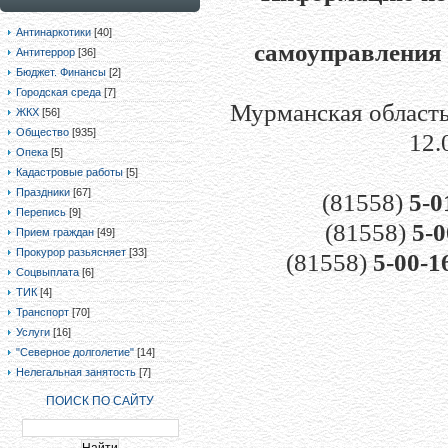
Антинаркотики
[40]
самоуправления 
Антитеррор
[36]
Бюджет. Финансы
[2]
Городская среда
[7]
Мурманская область,
ЖКХ
[56]
Общество
[935]
12.
Опека
[5]
Кадастровые работы
[5]
Праздники
[67]
(81558)
5-0
Перепись
[9]
(81558)
5-0
Прием граждан
[49]
Прокурор разьясняет
[33]
(81558)
5-00-1
Соцвыплата
[6]
ТИК
[4]
Транспорт
[70]
Услуги
[16]
"Северное долголетие"
[14]
Нелегальная занятость
[7]
ПОИСК ПО САЙТУ