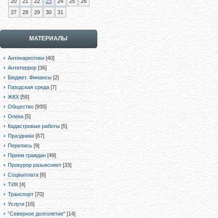
20
21
22
23
24
25
26
27
28
29
30
31
МАТЕРИАЛЫ
Антинаркотики
[40]
Антитеррор
[36]
Бюджет. Финансы
[2]
Городская среда
[7]
ЖКХ
[56]
Общество
[935]
Опека
[5]
Кадастровые работы
[5]
Праздники
[67]
Перепись
[9]
Прием граждан
[49]
Прокурор разьясняет
[33]
Соцвыплата
[6]
ТИК
[4]
Транспорт
[70]
Услуги
[16]
"Северное долголетие"
[14]