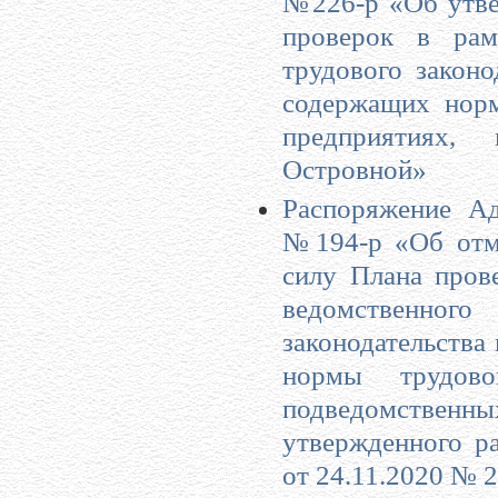
№226-р «Об утве
проверок в рам
трудового закон
содержащих норм
предприятиях,
Островной»
Распоряжение Ад
№194-р «Об отме
силу Плана пров
ведомственно
законодательства
нормы трудово
подведомстве
утвержденного р
от 24.11.2020 № 