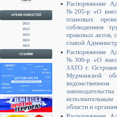
Распоряжение Ад
№205-р «О внесе
АРХИВ НОВОСТЕЙ
плановых пров
2021
соблюдением тр
2022
правовых актов, 
2023
2024
главой Администр
2025
Распоряжение Ад
№300-р «О внес
ЗАТО г. Островн
Мурманской о
ведомственно
законодатель
исполнительным
области и органа
Распоряжение Ад