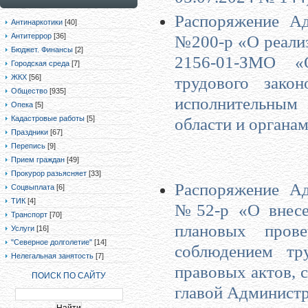
Распоряжение Ад
Антинаркотики
[40]
Антитеррор
[36]
№200-р «О реализ
Бюджет. Финансы
[2]
2156-01-ЗМО «
Городская среда
[7]
ЖКХ
[56]
трудового закон
Общество
[935]
исполнительным
Опека
[5]
Кадастровые работы
[5]
области и органа
Праздники
[67]
Перепись
[9]
Прием граждан
[49]
Прокурор разьясняет
[33]
Распоряжение Ад
Соцвыплата
[6]
ТИК
[4]
№52-р «О внесе
Транспорт
[70]
плановых пров
Услуги
[16]
"Северное долголетие"
[14]
соблюдением тр
Нелегальная занятость
[7]
правовых актов, 
ПОИСК ПО САЙТУ
главой Администр