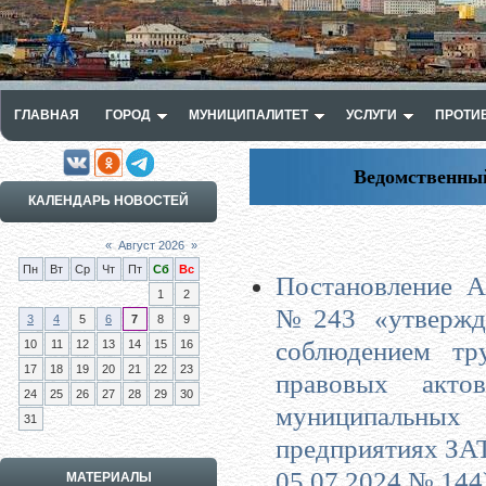
ГЛАВНАЯ
ГОРОД
МУНИЦИПАЛИТЕТ
УСЛУГИ
ПРОТИ
Ведомственный
КАЛЕНДАРЬ НОВОСТЕЙ
«
Август 2026
»
Пн
Вт
Ср
Чт
Пт
Сб
Вс
Постановление А
1
2
№243 «утвержде
3
4
5
6
7
8
9
соблюдением тр
10
11
12
13
14
15
16
17
18
19
20
21
22
23
правовых акто
24
25
26
27
28
29
30
муниципальных
31
предприятиях ЗАТ
05.07.2024 № 144
МАТЕРИАЛЫ