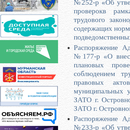
№252-р «Об утве
проверокв рамк
трудового закон
содержащих нормы
подведомственны
Распоряжение Ад
№177-р «О внесе
плановых пров
соблюдением тр
правовых акто
муниципальных 
ЗАТО г. Островн
ЗАТО г. Островно
Распоряжение Ад
№233-р «Об утве