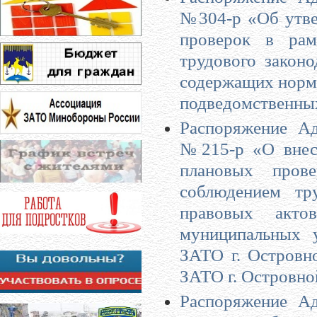
№304-р «Об утве
проверок в рам
трудового закон
содержащих нормы
подведомственны
Распоряжение Ад
№215-р «О внесе
плановых пров
соблюдением тр
правовых акто
муниципальных 
ЗАТО г. Островн
ЗАТО г. Островно
Распоряжение Ад