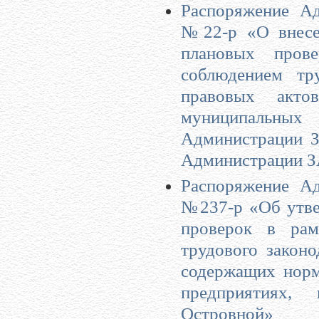
Распоряжение Ад
№22-р «О внесе
плановых пров
соблюдением тр
правовых акто
муниципальных 
Администрации З
Администрации ЗА
Распоряжение Ад
№237-р «Об утве
проверок в рам
трудового закон
содержащих норм
предприятиях,
Островной»