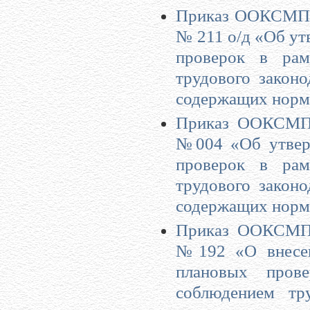
Приказ ООКСМП А
№ 211 о/д «Об ут
проверок в рам
трудового закон
содержащих норм
Приказ ООКСМП 
№004 «Об утверж
проверок в рам
трудового закон
содержащих норм
Приказ ООКСМП 
№192 «О внесен
плановых пров
соблюдением тр