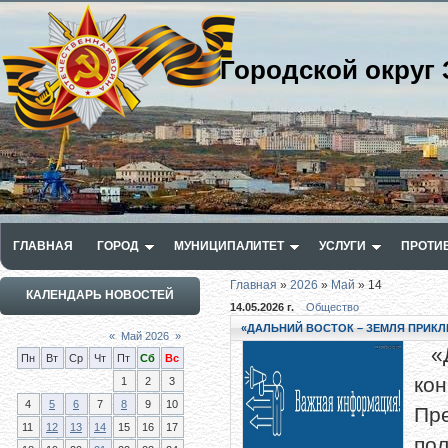
Городской округ 
ГЛАВНАЯ
ГОРОД
МУНИЦИПАЛИТЕТ
УСЛУГИ
ПРОТИ
Главная
»
2026
»
Май
»
14
КАЛЕНДАРЬ НОВОСТЕЙ
14.05.2026 г.
Общество
«ДАЛЬНИЙ ВОСТОК – ЗЕМЛЯ ПРИК
«
Май 2026
»
«Д
Пн
Вт
Ср
Чт
Пт
Сб
Вс
кон
1
2
3
4
5
6
7
8
9
10
Пр
11
12
13
14
15
16
17
по