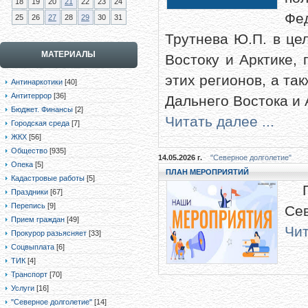
18
19
20
21
22
23
24
Фе
25
26
27
28
29
30
31
Трутнева Ю.П. в це
МАТЕРИАЛЫ
Востоку и Арктике,
этих регионов, а та
Антинаркотики
[40]
Антитеррор
[36]
Дальнего Востока и 
Бюджет. Финансы
[2]
Читать далее ...
Городская среда
[7]
ЖКХ
[56]
Общество
[935]
14.05.2026 г.
"Северное долголетие"
Опека
[5]
ПЛАН МЕРОПРИЯТИЙ
Кадастровые работы
[5]
Пл
Праздники
[67]
Перепись
[9]
Сев
Прием граждан
[49]
Чит
Прокурор разьясняет
[33]
Соцвыплата
[6]
ТИК
[4]
Транспорт
[70]
Услуги
[16]
"Северное долголетие"
[14]