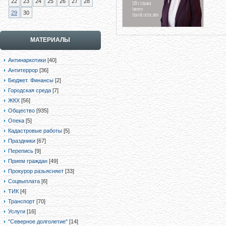
22
23
24
25
26
27
28
29
30
МАТЕРИАЛЫ
Антинаркотики
[40]
Антитеррор
[36]
Бюджет. Финансы
[2]
Городская среда
[7]
ЖКХ
[56]
Общество
[935]
Опека
[5]
Кадастровые работы
[5]
Праздники
[67]
Перепись
[9]
Прием граждан
[49]
Прокурор разьясняет
[33]
Соцвыплата
[6]
ТИК
[4]
Транспорт
[70]
Услуги
[16]
"Северное долголетие"
[14]