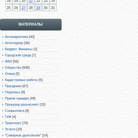
18
19
20
21
22
23
24
25
26
27
28
29
30
31
МАТЕРИАЛЫ
Антинаркотики
[40]
Антитеррор
[36]
Бюджет. Финансы
[2]
Городская среда
[7]
ЖКХ
[56]
Общество
[935]
Опека
[5]
Кадастровые работы
[5]
Праздники
[67]
Перепись
[9]
Прием граждан
[49]
Прокурор разьясняет
[33]
Соцвыплата
[6]
ТИК
[4]
Транспорт
[70]
Услуги
[16]
"Северное долголетие"
[14]