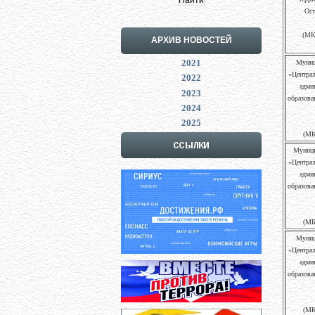
Ост
(МК
АРХИВ НОВОСТЕЙ
2021
Муниц
«Централ
2022
адми
2023
образова
2024
2025
(МК
Муници
«Централ
адми
образова
(МБ
Муниц
«Централ
адми
образова
(МК