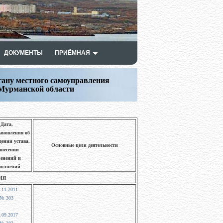
ДОКУМЕНТЫ
ПРИЁМНАЯ
гану местного самоуправления
 Мурманской области
Дата,
ановления об
дении устава,
Основные цели деятельности
внесении
енений и
полнений
ИЯ
.11.2011
№ 303
.09.2017