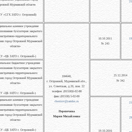
21
ровной Мурманской области
У «СГХ ЗАТО г. Островной)
ипальное казенное учреждение
изованная бухгалтерия закрытого
нистративно-территориального
10.10.2011
19
ния город Островной Мурманской
№ 243
области»
У «ЦБ ЗАТО г. Островной»)
пальное бюджетное учреждение
изованная бухгалтерия закрытого
нистративно-территориального
25.12.2014
184640,
ния город Островной Мурманской
№ 342
г. Островной, Мурманской обл.,
области»
ул. Советская, д.20, пом. 22
телефон: (81558)5-02-88
У «ЦБ ЗАТО г. Островной»)
факс (81558) 5-02-00
ипальное казенное учреждение
cbostrov@yandex.ru
21
изованная бухгалтерия закрытого
нистративно-территориального
Перепечина
ния город Островной Мурманской
Мария Михайловна
29
области»
У «ЦБ ЗАТО г. Островной»)
19.10.2016