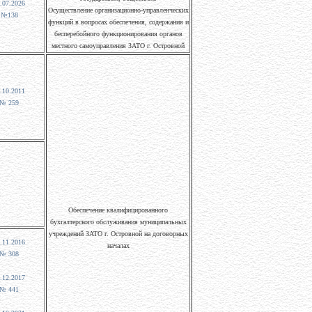
.07.2026
Осуществление организационно-управленческих
№138
функций в вопросах обеспечения, содержания и
бесперебойного функционирования органов
местного самоуправления ЗАТО г. Островной
.10.2011
№ 259
Обеспечение квалифицированного
бухгалтерского обслуживания муниципальных
учреждений ЗАТО г. Островной на договорных
.11.2016
началах
№ 308
.12.2017
№ 441