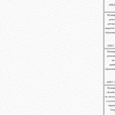
(МБД
Муници
допол
детско
закрытое
образова
(МБУ 
Муници
дополн
му
адми
образова
(МБУ Д
Муници
«Хозяйс
по обслу
и культ
терри
Ост