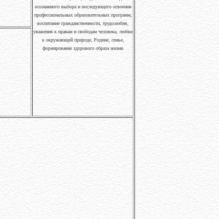
осознанного выбора и последующего освоения
профессиональных образовательных программ,
воспитание гражданственности, трудолюбия,
уважения к правам и свободам человека, любви
к окружающей природе, Родине, семье,
формирование здорового образа жизни