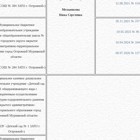
12.08.2021 № 154
СОШ № 284 ЗАТО г. Островной»)
Мельникова
Нина Сергеевна
26.11.2021 № 237
униципальное бюджетное
образовательное учреждение
19.05.2023 № 96
я общеобразовательная школа №
 городского округа закрытое
16.04.2024 № 104
нистративно-территориальное
ние город Островной Мурманской
09.07.2026 № 127
области»
СОШ № 284 ЗАТО г. Островной»)
ипальное казенное дошкольное
тельное учреждение «Детский сад
1 общеразвивающего вида с
иоритетным осуществлением
турно-оздоровительного развития
акрытого административно-
ториального образования город
ровной Мурманской области»
У «Детский сад № 1 ЗАТО г.
Островной»)
униципальное бюджетное