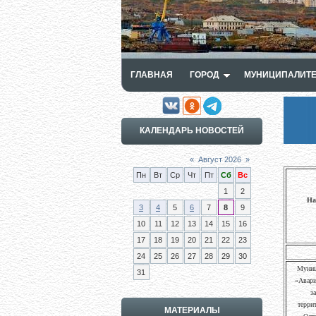
ГЛАВНАЯ
ГОРОД
МУНИЦИПАЛИТЕ
КАЛЕНДАРЬ НОВОСТЕЙ
«
Август 2026
»
Пн
Вт
Ср
Чт
Пт
Сб
Вс
1
2
На
3
4
5
6
7
8
9
10
11
12
13
14
15
16
17
18
19
20
21
22
23
24
25
26
27
28
29
30
Муниц
31
«Авари
з
терри
МАТЕРИАЛЫ