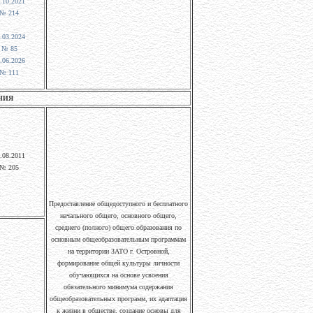
.10.2021
№ 214
.03.2024
№ 85
.06.2026
№ 111
НИЯ
.08.2011
№ 205
Предоставление общедоступного и бесплатного
начального общего, основного общего,
среднего (полного) общего образования по
основным общеобразовательным программам
на территории ЗАТО г. Островной,
формирование общей культуры личности
обучающихся на основе усвоения
обязательного минимума содержания
общеобразовательных программ, их адаптация
к жизни в обществе, создание основы для