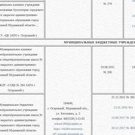
26
№ 279
ипальное казенное учреждение
изованная бухгалтерия городского
га закрытое административно-
22
ториальное образование город
овной Мурманской области» ;
11
У «ЦБ ЗАТО г. Островной»)
МУНИЦИПАЛЬНЫЕ БЮДЖЕТНЫЕ УЧРЕЖДЕ
Муниципальное казенное
образовательное учреждение
я общеобразовательная школа №
 закрытого административно-
19.08.2011
24
ториального образования город
№ 200
ровной Мурманской области»
КОУ «СОШ № 284 ЗАТО г.
Островной»)
21.12.2012 № 385
184640,
униципальное бюджетное
13.01.2016 №1
г. Островной, Мурманской обл.,
образовательное учреждение
ул. Бессонова, д. 2
я общеобразовательная школа №
14.09.2017 № 283
телефон: 8(81558) 5-15-02
 закрытого административно-
school-284@yandex.ru
ториального образования город
20.12.2017 № 403
https://sh284-ostrovnoj-
ровной Мурманской области»
r47.gosweb.gosuslugi.ru/