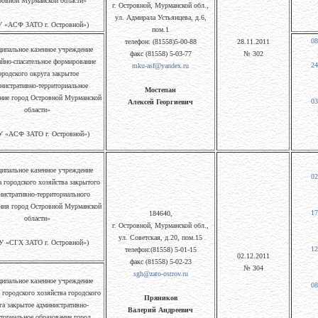
ровной Мурманской области»
г. Островной, Мурманской обл.,
ул. Адмирала Устьянцева, д.6,
 «АСФ ЗАТО г. Островной»)
пом.1
08
телефон: (81558)5-00-88
28.11.2011
ипальное казенное учреждение
факс (81558) 5-03-77
№ 302
йно-спасательное формирование
24
mku-asf@yandex.ru
ородского округа закрытое
нистративно-территориальное
Мостепан
ние город Островной Мурманской
03
Алексей Георгиевич
области»
 «АСФ ЗАТО г. Островной»)
ипальное казенное учреждение
02
 городского хозяйства закрытого
нистративно-территориального
ния город Островной Мурманской
17
184640,
области»
г. Островной, Мурманской обл.,
ул. Советская, д.20, пом.15
 «СГХ ЗАТО г. Островной»)
12
телефон:(81558) 5-01-15
02.12.2011
факс (81558) 5-02-23
№ 304
sgh@zato-ostrov.ru
ипальное казенное учреждение
08
городского хозяйства городского
Пряников
га закрытое административно-
Валерий Андреевич
ториальное образование город