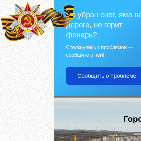
Не убран снег, яма н
дороге, не горит
фонарь?
Столкнулись с проблемой —
сообщите о ней!
Сообщить о проблеме
Гор