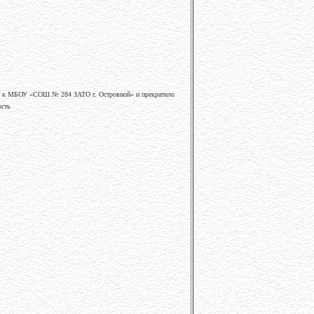
ия к МБОУ «СОШ № 284 ЗАТО г. Островной» и прекратило
ость