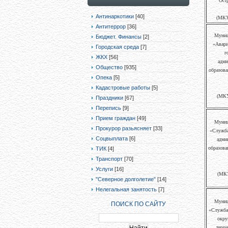
Ост
Антинаркотики
[40]
(МКУ
Антитеррор
[36]
Муниц
Бюджет. Финансы
[2]
«Авари
Городская среда
[7]
г
ЖКХ
[56]
адми
Общество
[935]
образова
Опека
[5]
Кадастровые работы
[5]
(МКУ
Праздники
[67]
Перепись
[9]
Прием граждан
[49]
Муниц
Прокурор разьясняет
[33]
«Служба
Соцвыплата
[6]
адми
образова
ТИК
[4]
Транспорт
[70]
Услуги
[16]
(МКУ
"Северное долголетие"
[14]
Нелегальная занятость
[7]
Муниц
ПОИСК ПО САЙТУ
«Служба 
окру
терри