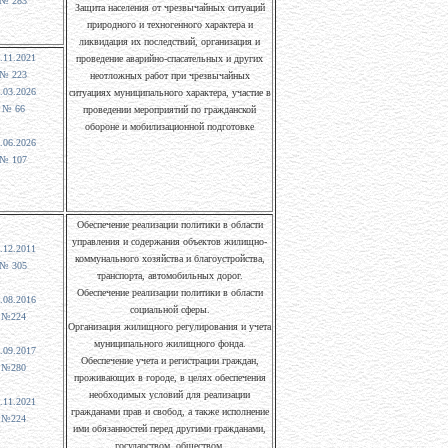
№ 283
Защита населения от чрезвычайных ситуаций
природного и техногенного характера и
ликвидация их последствий, организация и
.11.2021
проведение аварийно-спасательных и других
№ 223
неотложных работ при чрезвычайных
.03.2026
ситуациях муниципального характера, участие в
№ 66
проведении мероприятий по гражданской
обороне и мобилизационной подготовке
.06.2026
№ 107
Обеспечение реализации политики в области
управления и содержания объектов жилищно-
.12.2011
коммунального хозяйства и благоустройства,
№ 305
транспорта, автомобильных дорог.
Обеспечение реализации политики в области
.08.2016
социальной сферы.
№224
Организация жилищного регулирования и учета
муниципального жилищного фонда.
.09.2017
Обеспечение учета и регистрации граждан,
№280
проживающих в городе, в целях обеспечения
необходимых условий для реализации
.11.2021
гражданами прав и свобод, а также исполнение
№224
ими обязанностей перед другими гражданами,
государством, обществом.