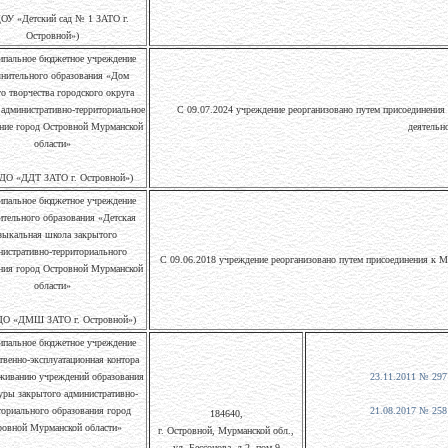
ОУ «Детский сад № 1 ЗАТО г.
Островной»)
пальное бюджетное учреждение
нительного образования «Дом
го творчества городского округа
 административно-территориальное
С 09.07.2024 учреждение реорганизовано путем присоединен
ние город Островной Мурманской
деятельн
области»
ДО «ДДТ ЗАТО г. Островной»)
пальное бюджетное учреждение
ительного образования «Детская
зыкальная школа закрытого
нистративно-территориального
С 09.06.2018 учреждение реорганизовано путем присоединения к 
ния город Островной Мурманской
области»
О «ДМШ ЗАТО г. Островной»)
пальное бюджетное учреждение
твенно-эксплуатационная контора
живанию учреждений образования
23.11.2011 № 297
уры закрытого административно-
ториального образования город
21.08.2017 № 258
184640,
ровной Мурманской области»
г. Островной, Мурманской обл.,
ул.
Бессонова
, д.
2
, пом.9