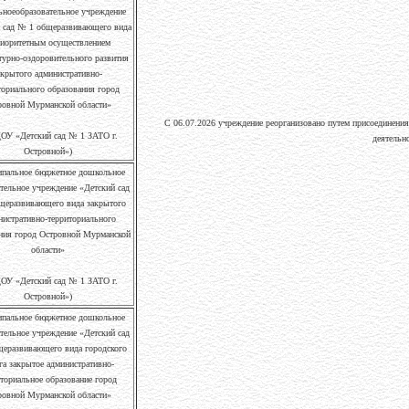
ноеобразовательное учреждение
 сад № 1 общеразвивающего вида
риоритетным осуществлением
турно-оздоровительного развития
акрытого административно-
ториального образования город
ровной Мурманской области»
С 06.07.2026 учреждение реорганизовано путем присоединен
ОУ «Детский сад № 1 ЗАТО г.
деятельн
Островной»)
пальное бюджетное дошкольное
тельное учреждение «Детский сад
щеразвивающего вида закрытого
нистративно-территориального
ния город Островной Мурманской
области»
ОУ «Детский сад № 1 ЗАТО г.
Островной»)
пальное бюджетное дошкольное
тельное учреждение «Детский сад
еразвивающего вида городского
га закрытое административно-
ториальное образование город
ровной Мурманской области»