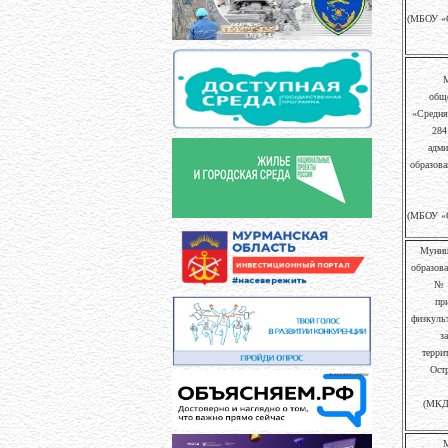
(МБОУ «
М
обще
«Средня
284
адми
образова
(МБОУ «
Муниц
образова
№ 
пр
физкуль
з
терри
Ост
(МКДО
М