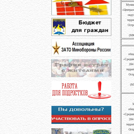
Муниц
«Централ
окру
терри
Остр
(МК
обще
«Средня
284
терри
Ост
(М
М
обще
«Средня
284
терри
Ост