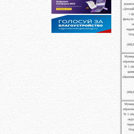
дошколь
«Детский
с п
физкуль
з
терри
Ост
(МБД
Муници
образова
№ 1 об
адми
образова
(МБД
Муници
образова
№ 1 общ
окру
терри
Ост